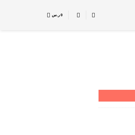
0
ر.س