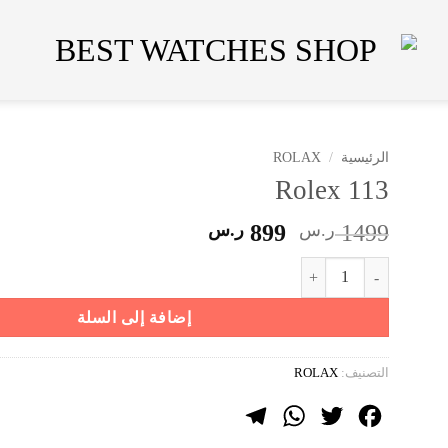
الرئيسية
/
ROLAX
Rolex 113
السعر
السعر
1499
ر.س
899
ر.س
الأصلي
الحالي
كمية Rolex 113
هو:
هو:
1499 ر.س.
899 ر.س.
إضافة إلى السلة
التصنيف:
ROLAX
Telegram
WhatsApp
Twitter
Facebook