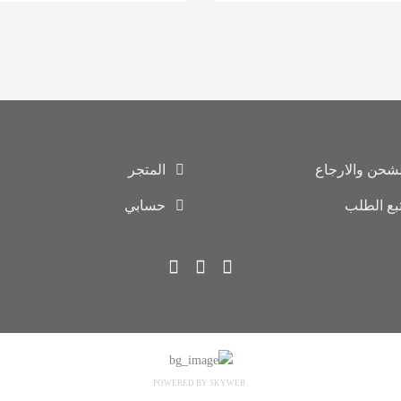
لشحن والارجاع
المتجر
تبع الطلب
حسابي
POWERED BY SKYWEB