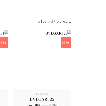
منتجات ذات صلة
-38%
-36%
BVLGARI
BVLGARI 25
السعر
السعر
1399
ر.س
899
ر.س