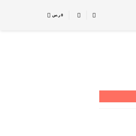
0
ر.س