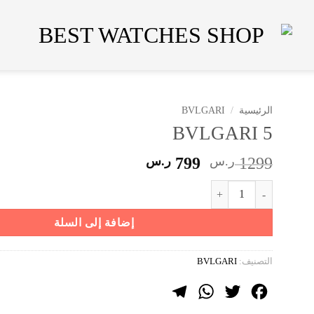
الرئيسية
/
BVLGARI
BVLGARI 5
السعر
السعر
1299
ر.س
799
ر.س
الأصلي
الحالي
كمية BVLGARI 5
هو:
هو:
1299 ر.س.
799 ر.س.
إضافة إلى السلة
التصنيف:
BVLGARI
Telegram
WhatsApp
Twitter
Facebook