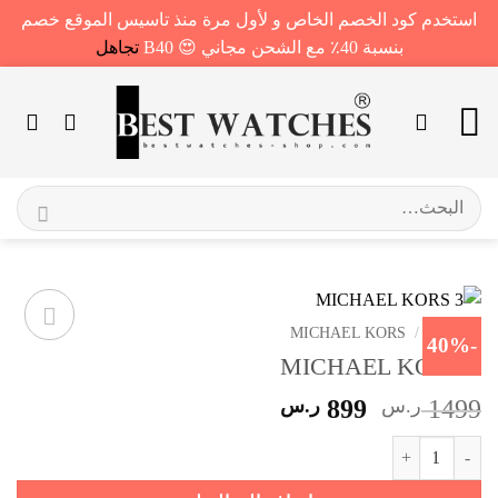
استخدم كود الخصم الخاص و لأول مرة منذ تاسيس الموقع خصم
بنسبة 40٪ مع الشحن مجاني 😍 B40
تجاهل
خطي
لمحتوى
البحث
عن:
الرئيسية
/
MICHAEL KORS
-40%
MICHAEL KORS 3
السعر
السعر
1499
ر.س
899
ر.س
الأصلي
الحالي
كمية MICHAEL KORS 3
هو:
هو:
1499 ر.س.
899 ر.س.