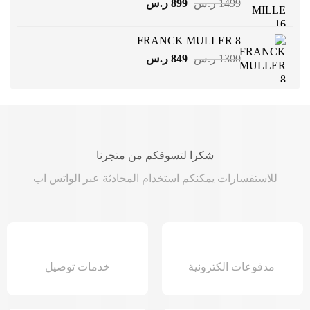
السعر
السعر
1499
ر.س
899
ر.س
الأصلي
الحالي
هو:
هو:
FRANCK MULLER 8
1499 ر.س.
899 ر.س.
السعر
السعر
1300
ر.س
849
ر.س
الأصلي
الحالي
هو:
هو:
1300 ر.س.
849 ر.س.
شكرا لتسوقكم من متجرنا
للاستفسارات يمكنكم استخدام المحادثة عبر الواتس اب
مدفوعات الكترونية
خدمات توصيل