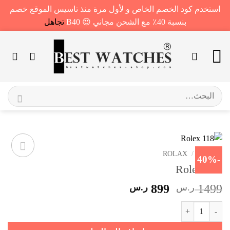
استخدم كود الخصم الخاص و لأول مرة منذ تاسيس الموقع خصم
بنسبة 40٪ مع الشحن مجاني 😍 B40
تجاهل
خطي
لمحتوى
البحث
عن:
الرئيسية
/
ROLAX
-40%
Rolex 118
السعر
السعر
1499
ر.س
899
ر.س
الأصلي
الحالي
كمية Rolex 118
هو:
هو:
1499 ر.س.
899 ر.س.