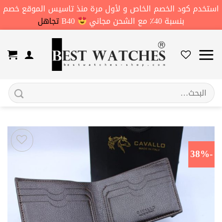
استخدم كود الخصم الخاص و لأول مرة منذ تاسيس الموقع خصم
بنسبة 40٪ مع الشحن مجاني
B40
تجاهل
خطي
لمحتوى
البحث
عن:
-38%
اضف