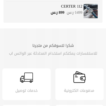
هو:
هو:
CERTER 112
699 ر.س.
399 ر.س.
السعر
السعر
1499
ر.س
899
ر.س
الأصلي
الحالي
هو:
هو:
1499 ر.س.
899 ر.س.
شكرا لتسوقكم من متجرنا
للاستفسارات يمكنكم استخدام المحادثة عبر الواتس اب
مدفوعات الكترونية
خدمات توصيل