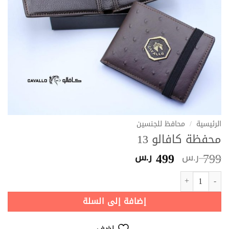
الرئيسية
/
محافظ للجنسين
محفظة كافالو 13
السعر
السعر
499
799
ر.س
ر.س
الأصلي
الحالي
كمية محفظة كافالو 13
هو:
هو:
799 ر.س.
499 ر.س.
إضافة إلى السلة
اضف