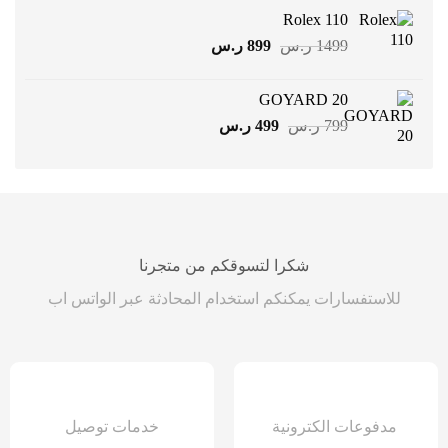
هو:
هو:
Rolex 110
1899 ر.س.
949 ر.س.
السعر
السعر
1499
ر.س
899
ر.س
الأصلي
الحالي
هو:
هو:
GOYARD 20
1499 ر.س.
899 ر.س.
السعر
السعر
799
ر.س
499
ر.س
الأصلي
الحالي
هو:
هو:
799 ر.س.
499 ر.س.
شكرا لتسوقكم من متجرنا
للاستفسارات يمكنكم استخدام المحادثة عبر الواتس اب
مدفوعات الكترونية
خدمات توصيل