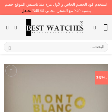
استخدم كود الخصم الخاص و لأول مرة منذ تاسيس الموقع خصم
بنسبة 40٪ مع الشحن مجاني 😍 B40
تجاهل
خطي
لمحتوى
البحث
عن:
-36%