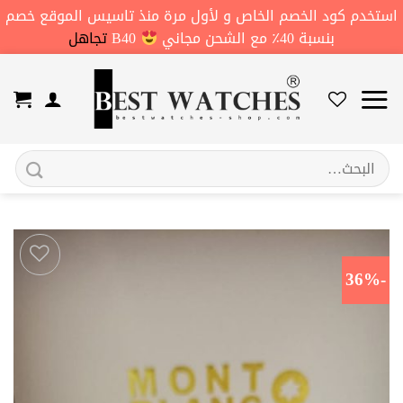
استخدم كود الخصم الخاص و لأول مرة منذ تاسيس الموقع خصم
بنسبة 40٪ مع الشحن مجاني
B40
تجاهل
خطي
لمحتوى
البحث
عن:
-36%
اضف