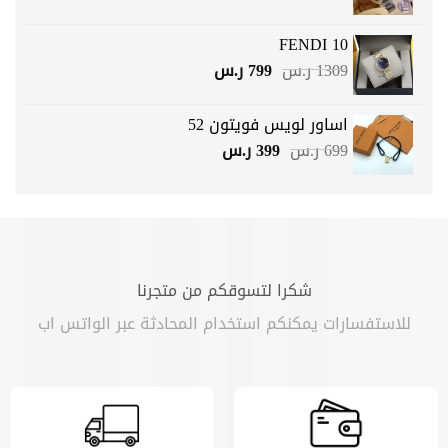
الأصلي
الحالي
هو:
هو:
FENDI 10
1499 ر.س.
899 ر.س.
السعر
السعر
1309
ر.س
799
ر.س
الأصلي
الحالي
هو:
هو:
اساور لويس فويتون 52
1309 ر.س.
799 ر.س.
السعر
السعر
699
ر.س
399
ر.س
الأصلي
الحالي
هو:
هو:
699 ر.س.
399 ر.س.
شكرا لتسوقكم من متجرنا
للاستفسارات يمكنكم استخدام المحادثة عبر الواتس اب