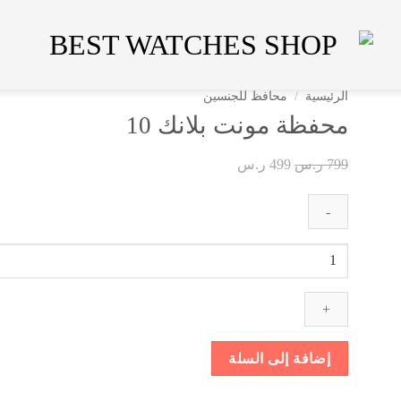
الرئيسية
/
محافظ للجنسين
محفظة مونت بلانك 10
السعر
السعر
799
ر.س
499
ر.س
الأصلي
الحالي
هو:
هو:
799 ر.س.
499 ر.س.
كمية
محفظة
مونت
بلانك
10
إضافة إلى السلة