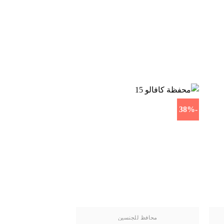
-38%
-38%
محافظ للجنسين
محافظ لل