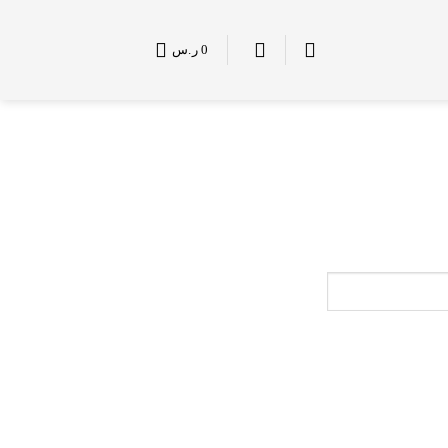
0
ر.س