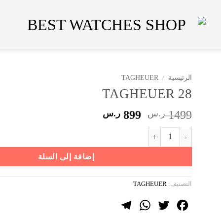
الرئيسية
/
TAGHEUER
TAGHEUER 28
السعر
السعر
1499
ر.س
899
ر.س
الأصلي
الحالي
كمية TAGHEUER 28
هو:
هو:
1499 ر.س.
899 ر.س.
إضافة إلى السلة
التصنيف:
TAGHEUER
Telegram
WhatsApp
Twitter
Facebook