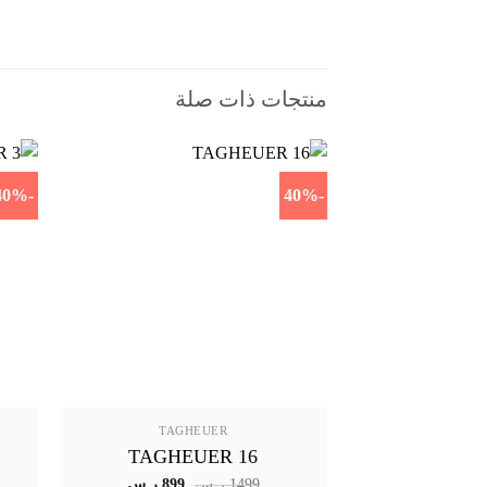
منتجات ذات صلة
-40%
-40%
TAGHEUER
TAGHEUER 16
السعر
السعر
1499
ر.س
899
ر.س