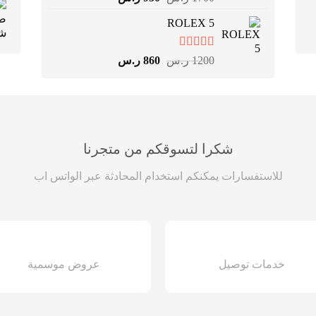
4.67
من 5
الأصلي
الحالي
ROLEX 5
هو:
هو:
1700 ر.س.
950 ر.س.
تم التقييم
السعر
السعر
1200
ر.س
860
ر.س
4.83
من 5
الأصلي
الحالي
هو:
هو:
1200 ر.س.
860 ر.س.
شكرا لتسوقكم من متجرنا
للاستفسارات يمكنكم استخدام المحادثة عبر الواتس اب
خدمات توصيل
عروض موسمية