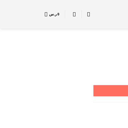
0
ر.س