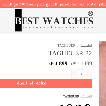
أول مرة منذ تاسيس الموقع خصم بنسبة 40٪ مع الشحن مجاني 😍 B40
الرئيسية
/
TAGHEUER
TAGHEUER 32
السعر
السعر
899
1499
ر.س
ر.س
الأصلي
الحالي
كمية TAGHEUER 32
هو:
هو:
1499 ر.س.
899 ر.س.
إضافة إلى السلة
التصنيف:
TAGHEUER