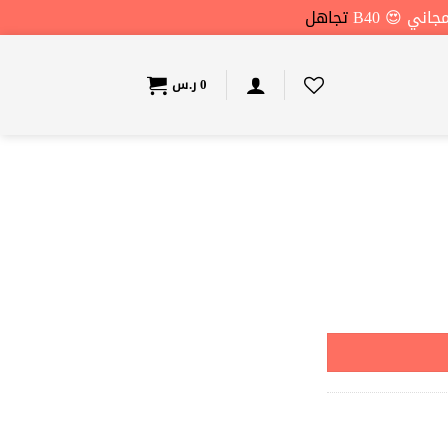
تجاهل
0
ر.س