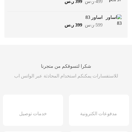
السعر
السعر
499
ر.س
399
ر.س
الأصلي
الحالي
هو:
هو:
اساور 83
499 ر.س.
399 ر.س.
السعر
السعر
599
ر.س
399
ر.س
الأصلي
الحالي
هو:
هو:
599 ر.س.
399 ر.س.
شكرا لتسوقكم من متجرنا
للاستفسارات يمكنكم استخدام المحادثة عبر الواتس اب
مدفوعات الكترونية
خدمات توصيل