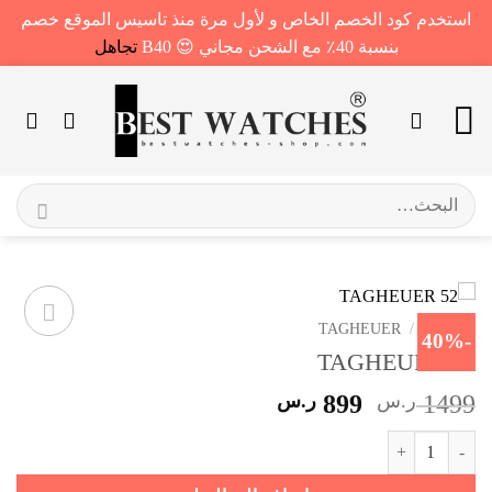
استخدم كود الخصم الخاص و لأول مرة منذ تاسيس الموقع خصم
بنسبة 40٪ مع الشحن مجاني 😍 B40
تجاهل
خطي
لمحتوى
البحث
عن:
الرئيسية
/
TAGHEUER
-40%
TAGHEUER 52
السعر
السعر
1499
ر.س
899
ر.س
الأصلي
الحالي
كمية TAGHEUER 52
هو:
هو:
1499 ر.س.
899 ر.س.