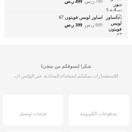
السعر
السعر
799
ر.س
499
ر.س
الأصلي
الحالي
هو:
هو:
اساور لويس فويتون 67
799 ر.س.
499 ر.س.
السعر
السعر
699
ر.س
399
ر.س
الأصلي
الحالي
هو:
هو:
699 ر.س.
399 ر.س.
شكرا لتسوقكم من متجرنا
للاستفسارات يمكنكم استخدام المحادثة عبر الواتس اب
مدفوعات الكترونية
خدمات توصيل