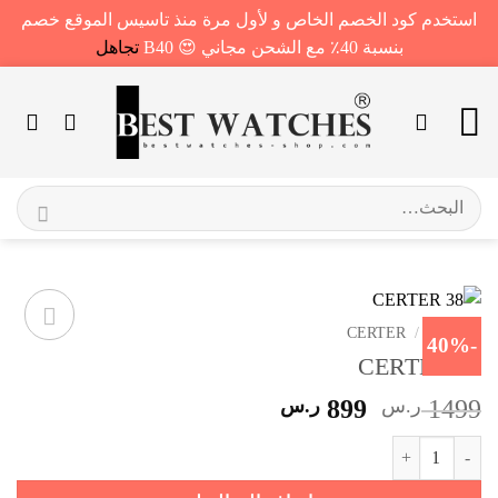
استخدم كود الخصم الخاص و لأول مرة منذ تاسيس الموقع خصم
بنسبة 40٪ مع الشحن مجاني 😍 B40
تجاهل
خطي
لمحتوى
البحث
عن:
الرئيسية
/
CERTER
-40%
CERTER 38
السعر
السعر
1499
ر.س
899
ر.س
الأصلي
الحالي
كمية CERTER 38
هو:
هو:
1499 ر.س.
899 ر.س.