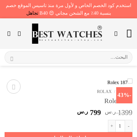
استخدم كود الخصم الخاص و لأول مرة منذ تاسيس الموقع خصم
بنسبة 40٪ مع الشحن مجاني 😍 B40
تجاهل
خطي
لمحتوى
البحث
عن:
الرئيسية
/
ROLAX
-43%
Rolex 187
السعر
السعر
1399
ر.س
799
ر.س
الأصلي
الحالي
كمية Rolex 187
هو:
هو:
1399 ر.س.
799 ر.س.