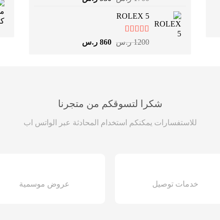
4.67
من 5
الأصلي
الحالي
ROLEX 5
هو:
هو:
1700 ر.س.
950 ر.س.
تم التقييم
السعر
السعر
1200
ر.س
860
ر.س
4.83
من 5
الأصلي
الحالي
هو:
هو:
1200 ر.س.
860 ر.س.
شكرا لتسوقكم من متجرنا
للاستفسارات يمكنكم استخدام المحادثة عبر الواتس اب
خدمات توصيل
عروض موسمية