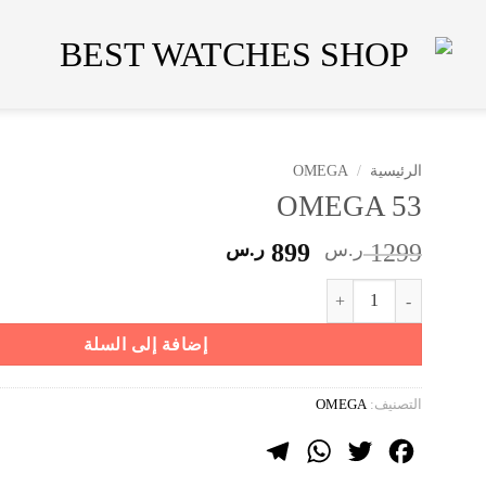
الرئيسية
/
OMEGA
OMEGA 53
السعر
السعر
1299
ر.س
899
ر.س
الأصلي
الحالي
كمية OMEGA 53
هو:
هو:
1299 ر.س.
899 ر.س.
إضافة إلى السلة
التصنيف:
OMEGA
Telegram
WhatsApp
Twitter
Facebook