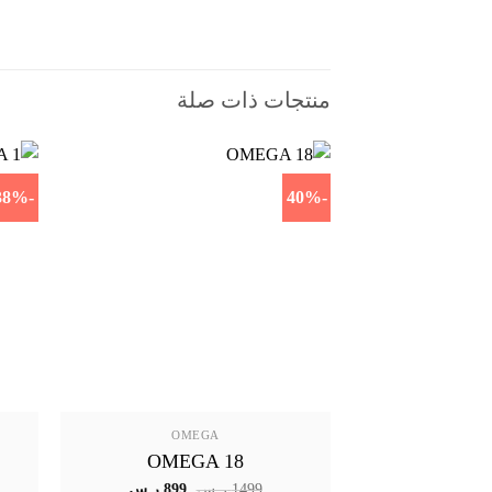
منتجات ذات صلة
-38%
-40%
OMEGA
OMEGA 18
السعر
السعر
1499
ر.س
899
ر.س