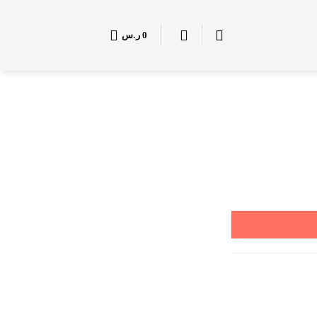
0
ر.س