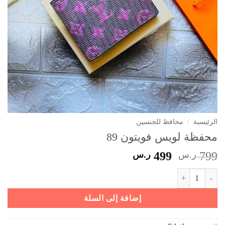
الرئيسية
/
محافظ للجنسين
محفظة لويس فويتون 89
السعر
السعر
799
ر.س
499
ر.س
الأصلي
الحالي
كمية محفظة لويس فويتون 89
هو:
هو:
799 ر.س.
499 ر.س.
إضافة إلى السلة