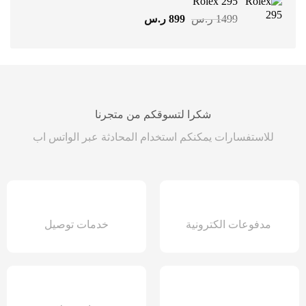
Rolex 295
799 ر.س.
499 ر.س.
السعر
السعر
1499
ر.س
899
ر.س
الأصلي
الحالي
هو:
هو:
1499 ر.س.
899 ر.س.
شكرا لتسوقكم من متجرنا
للاستفسارات يمكنكم استخدام المحادثة عبر الواتس اب
مدفوعات الكترونية
خدمات توصيل