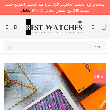
استخدم كود الخصم الخاص و لأول مرة منذ تاسيس الموقع خصم
بنسبة 40٪ مع الشحن مجاني 😍 B40
تجاهل
خطي
لمحتوى
البحث
عن:
-38%