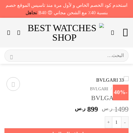
استخدم كود الخصم الخاص و لأول مرة منذ تاسيس الموقع خصم
بنسبة 40٪ مع الشحن مجاني 😍 B40
تجاهل
خطي
لمحتوى
البحث
عن:
الرئيسية
/
BVLGARI
-40%
BVLGARI 33
السعر
السعر
1499
ر.س
899
ر.س
الأصلي
الحالي
كمية BVLGARI 33
هو:
هو:
1499 ر.س.
899 ر.س.