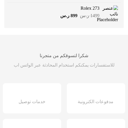
هو:
هو:
Rolex 273
1499 ر.س.
899 ر.س.
السعر
السعر
1499
ر.س
899
ر.س
الأصلي
الحالي
هو:
هو:
1499 ر.س.
899 ر.س.
شكرا لتسوقكم من متجرنا
للاستفسارات يمكنكم استخدام المحادثة عبر الواتس اب
مدفوعات الكترونية
خدمات توصيل