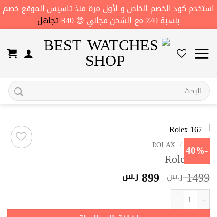
استخدم كود الخصم الخاص و لأول مرة منذ تاسيس الموقع خصم
بنسبة 40٪ مع الشحن مجاني 😍 B40
تجاهل
خطي
لمحتوى
البحث
عن:
الرئيسية
/
ROLAX
-40%
Rolex 167
السعر
السعر
899
1499
ر.س
ر.س
الأصلي
الحالي
كمية Rolex 167
هو:
هو:
1499 ر.س.
899 ر.س.