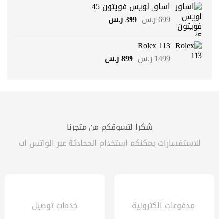
هو:
هو:
اساور لويس فويتون 45
799 ر.س.
499 ر.س.
السعر
السعر
699
ر.س
399
ر.س
الأصلي
الحالي
هو:
هو:
Rolex 113
699 ر.س.
399 ر.س.
السعر
السعر
1499
ر.س
899
ر.س
الأصلي
الحالي
هو:
هو:
1499 ر.س.
899 ر.س.
شكرا لتسوقكم من متجرنا
للاستفسارات يمكنكم استخدام المحادثة عبر الواتس اب
مدفوعات الكترونية
خدمات توصيل